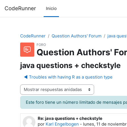
Saltar al contenido principal
CodeRunner
Inicio
CodeRunner
Question Authors' Forum
java ques
FORO
Question Authors' Fo
java questions + checkstyle
◀︎ Troubles with having R as a question type
odo de visualización
Este foro tiene un número limitado de mensajes pa
Re: java questions + checkstyle
Número de respuestas: 0
por
Karl Engelbogen
-
lunes, 11 de noviembr