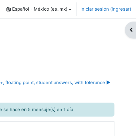
Español - México ‎(es_mx)‎
Iniciar sesión (ingresar)
Abr
+, floating point, student answers, with tolerance ▶︎
e se hace en 5 mensaje(s) en 1 día