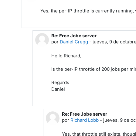
Yes, the per-IP throttle is currently running, 
Re: Free Jobe server
En respuesta a Richard Lobb
por
Daniel Cregg
-
jueves, 9 de octubr
Hello Richard,
Is the per-IP throttle of 200 jobs per min
Regards
Daniel
Re: Free Jobe server
En respuesta a Daniel Cregg
por
Richard Lobb
-
jueves, 9 de o
Yes, that throttle still exists, tho