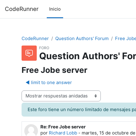
Saltar al contenido principal
CodeRunner
Inicio
CodeRunner
Question Authors' Forum
Free Jobe
FORO
Question Authors' Fo
Free Jobe server
◀︎ limit to one answer
odo de visualización
Este foro tiene un número limitado de mensajes pa
Re: Free Jobe server
Número de respuestas: 3
por
Richard Lobb
-
martes, 15 de octubre de