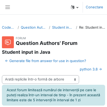
Sari la conţinutul principal
Conectare
Panou lateral
CodeRunner
Question Authors' Forum
Student input in Java
Re: Student input in Java
FORUM
Question Authors' Forum
Student input in Java
← Generate file from answer for use in question?
python 3.8 →
Afişează mod
Acest forum limitează numărul de intervenţii pe care le
puteţi realiza într-un interval de timp - în prezent această
limitare este de 5 intervenţii în interval de 1 zi