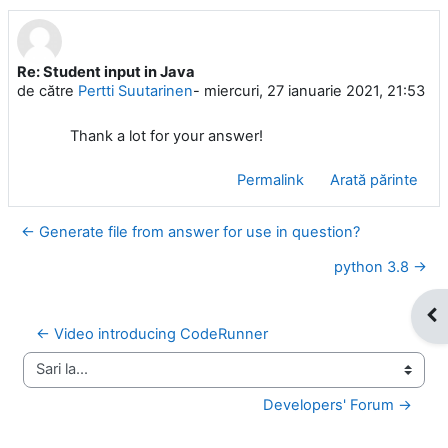
Re: Student input in Java
Număr de răspunsuri: 0
de către
Pertti Suutarinen
-
miercuri, 27 ianuarie 2021, 21:53
Thank a lot for your answer!
Permalink
Arată părinte
← Generate file from answer for use in question?
python 3.8 →
Des
← Video introducing CodeRunner
Sari la...
Developers' Forum →