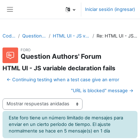
Saltar al contenido principal
Iniciar sesión (ingresar)
Pánel lateral
CodeRunner
Question Authors' Forum
HTML UI - JS variable declaration fails
Re: HTML UI - JS variable declaration fails
FORO
Question Authors' Forum
HTML UI - JS variable declaration fails
← Continuing testing when a test case give an error
"URL is blocked" message →
Modo de visualización
Este foro tiene un número limitado de mensajes para
enviar en un cierto período de tiempo. El ajuste
normalmente se hace en 5 mensaje(s) en 1 día