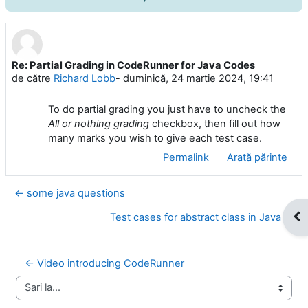
Re: Partial Grading in CodeRunner for Java Codes
Număr de răspunsuri: 0
de către
Richard Lobb
-
duminică, 24 martie 2024, 19:41
To do partial grading you just have to uncheck the
All or nothing grading
checkbox, then fill out how
many marks you wish to give each test case.
Permalink
Arată părinte
← some java questions
Des
Test cases for abstract class in Java →
← Video introducing CodeRunner
Sari la...