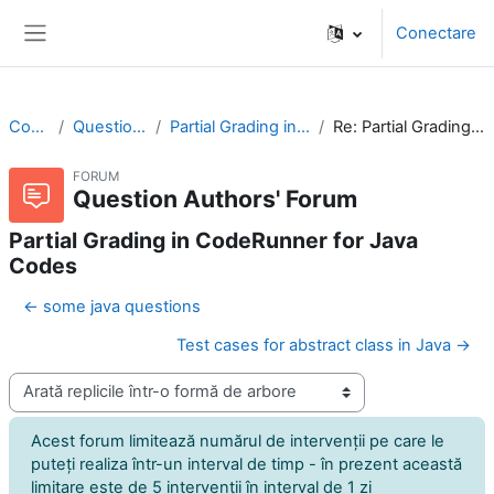
Sari la conţinutul principal
Conectare
Panou lateral
CodeRunner
Question Authors' Forum
Partial Grading in CodeRunner for Java Codes
Re: Partial Grading in CodeRunner for Java Codes
FORUM
Question Authors' Forum
Partial Grading in CodeRunner for Java
Codes
← some java questions
Test cases for abstract class in Java →
Afişează mod
Acest forum limitează numărul de intervenţii pe care le
puteţi realiza într-un interval de timp - în prezent această
limitare este de 5 intervenţii în interval de 1 zi