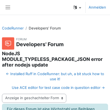
Zum Hauptinhalt
Anmelden
Website-Übersicht
CodeRunner
Developers' Forum
FORUM
Developers' Forum
NodeJS
MODULE_TYPELESS_PACKAGE_JSON error
after nodejs update
← Installed Ruff in CodeRunner: but uh, a bit stuck how to
use it!
Use ACE editor for test case code in question editor →
Anzeigemodus
Für dieses Forum ist eine Höchstzahl von Beiträgen