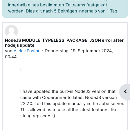
innerhalb eines bestimmten Zeitraums festgelegt
worden. Dies gilt nach 5 Beiträgen innerhalb von 1 Tag
NodeJS MODULE_TYPELESS_PACKAGE_JSON error after
Anzahl Antworten: 2
nodejs update
von
Aleksi Postari
-
Donnerstag, 19. September 2024,
00:44
Hi!
I have updated the built-in NodeJS version that
Blo
came with Coderunner to latest NodeJS version
22.7.0. I did this update manually in the Jobe server.
This allowed us to use all the latest features, like
string.replaceAll().