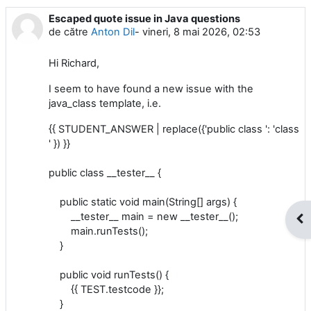
Escaped quote issue in Java questions
Număr de răspunsuri: 1
de către
Anton Dil
-
vineri, 8 mai 2026, 02:53
Hi Richard,
I seem to have found a new issue with the
java_class template, i.e.
{{ STUDENT_ANSWER | replace({'public class ': 'class
' }) }}
public class __tester__ {
public static void main(String[] args) {
__tester__ main = new __tester__();
Des
main.runTests();
}
public void runTests() {
{{ TEST.testcode }};
}