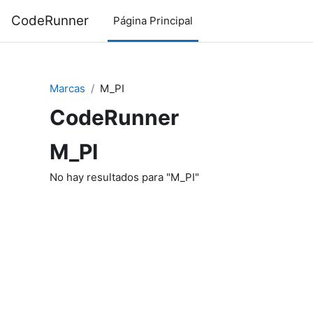
Salta al contenido principal
CodeRunner
Página Principal
Marcas
M_PI
CodeRunner
M_PI
No hay resultados para "M_PI"