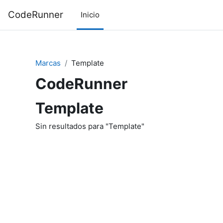
Saltar al contenido principal
CodeRunner
Inicio
Marcas
Template
CodeRunner
Template
Sin resultados para "Template"