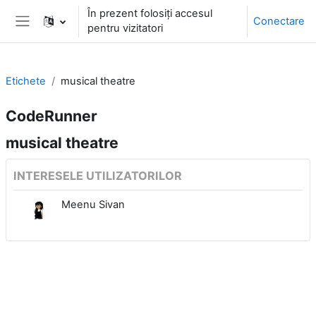
Sari la conţinutul principal
În prezent folosiți accesul
Conectare
pentru vizitatori
Panou lateral
Etichete
musical theatre
CodeRunner
musical theatre
INTERESELE UTILIZATORILOR
Meenu Sivan