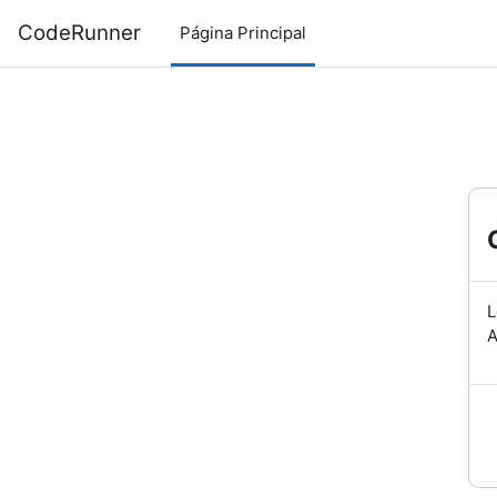
Salta al contenido principal
CodeRunner
Página Principal
L
A