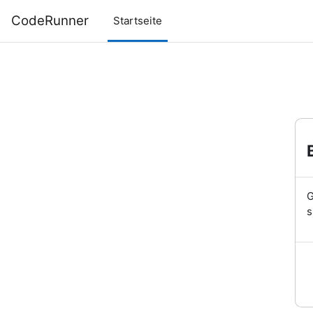
Zum Hauptinhalt
CodeRunner
Startseite
G
s