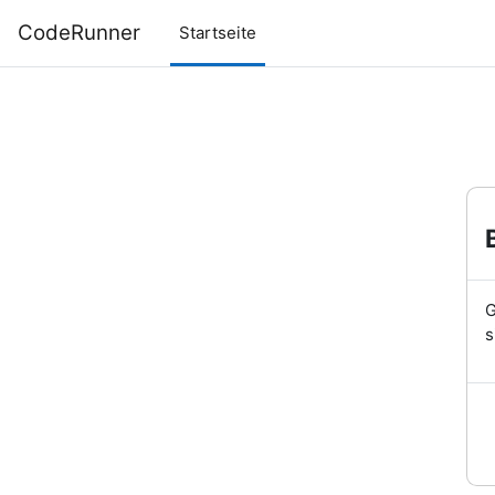
Zum Hauptinhalt
CodeRunner
Startseite
G
s