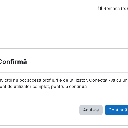
Română ‎(ro)‎
Confirmă
nvitații nu pot accesa profilurile de utilizator. Conectați-vă cu un
ont de utilizator complet, pentru a continua.
Anulare
Continuă