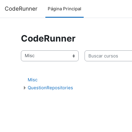
Salta al contenido principal
CodeRunner
Página Principal
CodeRunner
Categorías
Buscar cursos
Misc
QuestionRepositories