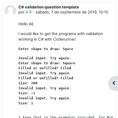
C# validation question template
Número de respuestas: 1
por
A R
-
sábado, 7 de septiembre de 2019, 10:10
Hello All,
I would like to get the programs with validation
working in C# with Coderunner:
Enter shape to draw: Sqare
Invalid input. Try again.

Enter shape to draw: Square

Filled or unfilled? Filed

Invalid input. Try again.

Filled or unfilled? Filled

Abr
Size: 200

Invalid input. Try again.

Size: -1

Invalid input. Try again.

Size: 1
I know that in the examples provided, for Pytho