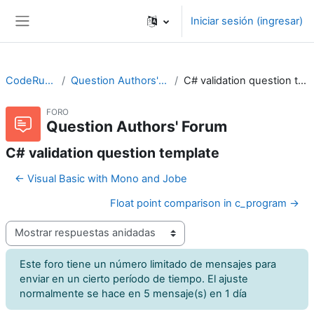
Saltar al contenido principal
Iniciar sesión (ingresar)
Pánel lateral
CodeRunner
Question Authors' Forum
C# validation question template
FORO
Question Authors' Forum
C# validation question template
← Visual Basic with Mono and Jobe
Float point comparison in c_program →
Modo de visualización
Este foro tiene un número limitado de mensajes para
enviar en un cierto período de tiempo. El ajuste
normalmente se hace en 5 mensaje(s) en 1 día