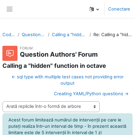
Sari la conţinutul principal
Conectare
Panou lateral
CodeRunner
Question Authors' Forum
Calling a "hidden" function in octave
Re: Calling a "hidden" function in octave
FORUM
Question Authors' Forum
Calling a "hidden" function in octave
← sql type with multiple test cases not providing error
output
Creating YAML/Python questions →
Afişează mod
Acest forum limitează numărul de intervenţii pe care le
puteţi realiza într-un interval de timp - în prezent această
limitare este de 5 intervenţii în interval de 1 zi