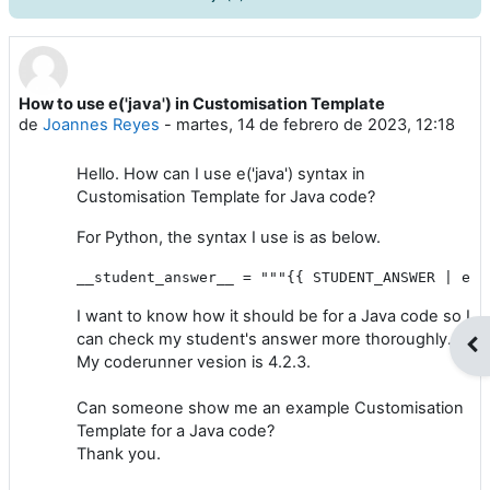
How to use e('java') in Customisation Template
Número de respuestas: 3
de
Joannes Reyes
-
martes, 14 de febrero de 2023, 12:18
Hello. How can I use e('java') syntax in
Customisation Template for Java code?
For Python, the syntax I use is as below.
__student_answer__ = """{{ STUDENT_ANSWER | e('
I want to know how it should be for a Java code so I
can check my student's answer more thoroughly.
Abr
My coderunner vesion is 4.2.3.
Can someone show me an example Customisation
Template for a Java code?
Thank you.