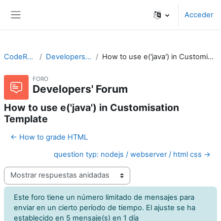
Salta al contenido principal
Acceder
Panel lateral
CodeRunner
Developers' Forum
How to use e('java') in Customisation Template
FORO
Developers' Forum
How to use e('java') in Customisation
Template
← How to grade HTML
question typ: nodejs / webserver / html css →
Mostrar modo
Este foro tiene un número limitado de mensajes para
enviar en un cierto período de tiempo. El ajuste se ha
establecido en 5 mensaje(s) en 1 día