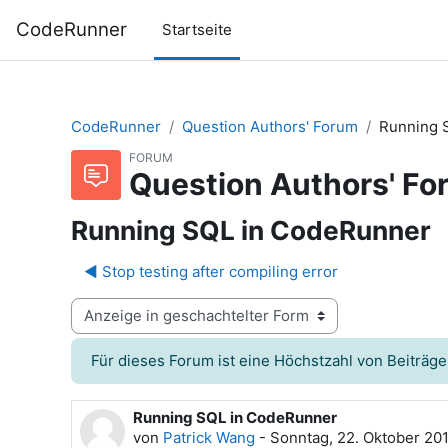
Zum Hauptinhalt
CodeRunner
Startseite
CodeRunner
Question Authors' Forum
Running 
FORUM
Question Authors' Fo
Running SQL in CodeRunner
◀︎ Stop testing after compiling error
Anzeigemodus
Für dieses Forum ist eine Höchstzahl von Beiträge
Running SQL in CodeRunner
Anzahl Antworten: 8
von
Patrick Wang
-
Sonntag, 22. Oktober 201