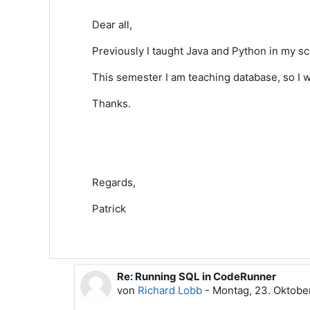
Dear all,
Previously I taught Java and Python in my s
This semester I am teaching database, so I w
Thanks.
Regards,
Patrick
Re: Running SQL in CodeRunner
Als Antwort auf Patrick Wang
von
Richard Lobb
-
Montag, 23. Oktobe