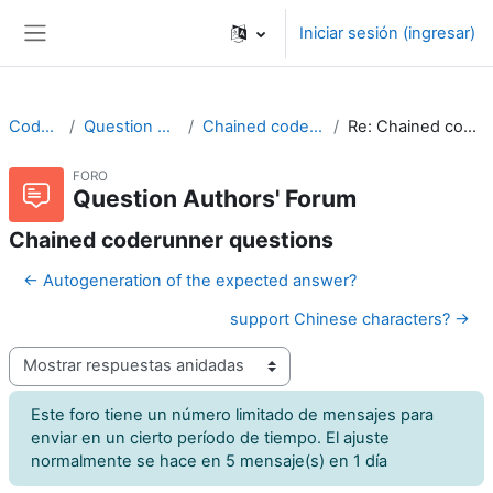
Saltar al contenido principal
Iniciar sesión (ingresar)
Pánel lateral
CodeRunner
Question Authors' Forum
Chained coderunner questions
Re: Chained coderunner questions
FORO
Question Authors' Forum
Chained coderunner questions
← Autogeneration of the expected answer?
support Chinese characters? →
Modo de visualización
Este foro tiene un número limitado de mensajes para
enviar en un cierto período de tiempo. El ajuste
normalmente se hace en 5 mensaje(s) en 1 día