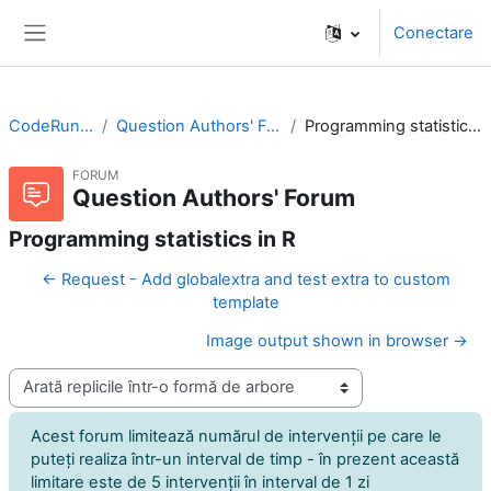
Sari la conţinutul principal
Conectare
Panou lateral
CodeRunner
Question Authors' Forum
Programming statistics in R
FORUM
Question Authors' Forum
Programming statistics in R
← Request - Add globalextra and test extra to custom
template
Image output shown in browser →
Afişează mod
Acest forum limitează numărul de intervenţii pe care le
puteţi realiza într-un interval de timp - în prezent această
limitare este de 5 intervenţii în interval de 1 zi