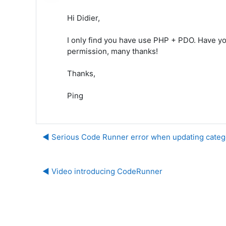
Hi Didier,
I only find you have use PHP + PDO. Have you
permission, many thanks!
Thanks,
Ping
◀︎ Serious Code Runner error when updating categ
◀︎ Video introducing CodeRunner