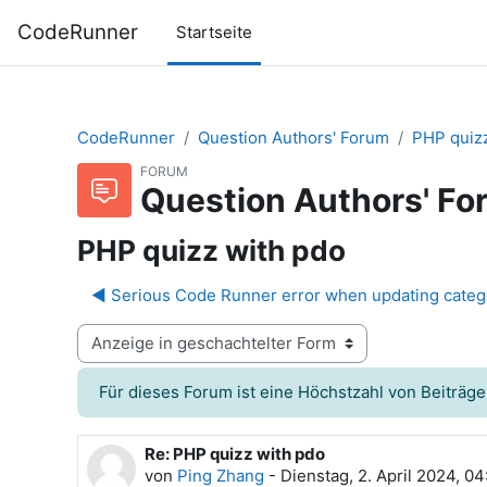
Zum Hauptinhalt
CodeRunner
Startseite
CodeRunner
Question Authors' Forum
PHP quizz
FORUM
Question Authors' Fo
PHP quizz with pdo
◀︎ Serious Code Runner error when updating categ
Anzeigemodus
Für dieses Forum ist eine Höchstzahl von Beiträge
Re: PHP quizz with pdo
Anzahl Antworten: 0
von
Ping Zhang
-
Dienstag, 2. April 2024, 04