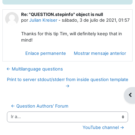
Re: "QUESTION.stepinfo" object is null
Número de respuestas: 0
por
Julian Kreiser
-
sábado, 3 de julio de 2021, 01:57
Thanks for this tip Tim, will definitely keep that in
mind!
Enlace permanente
Mostrar mensaje anterior
← Multilanguage questions
Print to server stdout/stderr from inside question template
→
Abr
← Question Authors' Forum
Ir a...
YouTube channel →