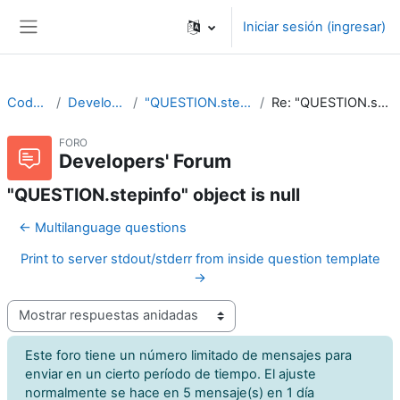
Saltar al contenido principal
Iniciar sesión (ingresar)
Pánel lateral
CodeRunner
Developers' Forum
"QUESTION.stepinfo" object is null
Re: "QUESTION.stepinfo" object is null
FORO
Developers' Forum
"QUESTION.stepinfo" object is null
← Multilanguage questions
Print to server stdout/stderr from inside question template
→
Modo de visualización
Este foro tiene un número limitado de mensajes para
enviar en un cierto período de tiempo. El ajuste
normalmente se hace en 5 mensaje(s) en 1 día