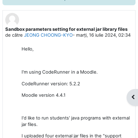
Sandbox parameters setting for external jar library files
Număr de răspunsuri: 2
de către
JEONG CHOONG-KYO
-
marți, 16 iulie 2024, 02:34
Hello,
I'm using CodeRunner in a Moodle.
CodeRunner version: 5.2.2
Moodle version 4.4.1
Des
I'd like to run students' java programs with external
jar files.
I uploaded four external jar files in the "support