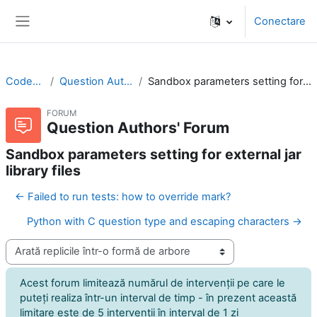
Sari la conţinutul principal
Conectare
Panou lateral
CodeRunner
Question Authors' Forum
Sandbox parameters setting for external jar library files
FORUM
Question Authors' Forum
Sandbox parameters setting for external jar
library files
← Failed to run tests: how to override mark?
Python with C question type and escaping characters →
Afişează mod
Acest forum limitează numărul de intervenţii pe care le
puteţi realiza într-un interval de timp - în prezent această
limitare este de 5 intervenţii în interval de 1 zi