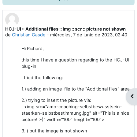
HCJ-UI :: Additional files :: img :: scr :: picture not shown
Número de respuestas: 2
de
Christian Gasde
-
miércoles, 7 de junio de 2023, 02:40
Hi Richard,
this time I have a question regarding to the
HCJ-UI
plug-in:
I tried the following:
1.) adding an image-file to the "Additional files" area
Abr
2.) trying to insert the picture via:
<img src="amo-coaching-selbstbewusstsein-
staerken-selbstbestimmung.jpg" alt="This is a nice
picture! :-)" width="100" height="100">
3. ) but the image is not shown