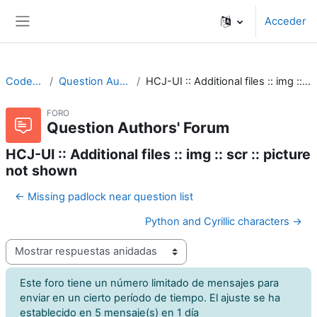
Salta al contenido principal
Acceder
Panel lateral
CodeRunner
Question Authors' Forum
HCJ-UI :: Additional files :: img :: scr :: picture not shown
FORO
Question Authors' Forum
HCJ-UI :: Additional files :: img :: scr :: picture
not shown
← Missing padlock near question list
Python and Cyrillic characters →
Mostrar modo
Este foro tiene un número limitado de mensajes para
enviar en un cierto período de tiempo. El ajuste se ha
establecido en 5 mensaje(s) en 1 día