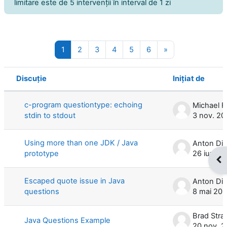
limitare este de 5 intervenţii în interval de 1 zi
Pagina 1
Pagina 2
Pagina 3
Pagina 4
Pagina 5
Pagina 6
Pagina următoar
1
2
3
4
5
6
»
Discuție
Iniţiat de
Status
Lista discuțiilor. Se afișează 100 din 
c-program questiontype: echoing
Michael F
stdin to stdout
3 nov. 20
Using more than one JDK / Java
Anton Dil
prototype
26 iun. 2
Des
Escaped quote issue in Java
Anton Dil
questions
8 mai 20
Brad Stra
Java Questions Example
20 nov. 