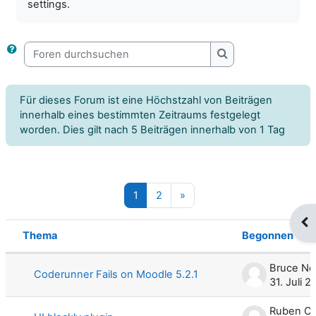
settings.
Foren durchsuchen
Foren durchsuche
Für dieses Forum ist eine Höchstzahl von Beiträgen
innerhalb eines bestimmten Zeitraums festgelegt
worden. Dies gilt nach 5 Beiträgen innerhalb von 1 Tag
Seite 1
Seite 2
Nächste Seite
1
2
»
Blo
Thema
Begonnen von
Status
Liste der Themen - 100 von 185
Bruce Ne
Coderunner Fails on Moodle 5.2.1
31. Juli 
Ruben C