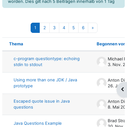
worden. Dies gilt nach 5 Beiträgen innerhalb von 1 Tag
Seite 1
Seite 2
Seite 3
Seite 4
Seite 5
Seite 6
Nächste Seite
1
2
3
4
5
6
»
Thema
Begonnen von
Status
Liste der Themen - 100 von 548
c-program questiontype: echoing
Michael F
stdin to stdout
3. Nov. 2
Using more than one JDK / Java
Anton Dil
prototype
26. Juni 
Blo
Escaped quote issue in Java
Anton Dil
questions
8. Mai 20
Brad Stra
Java Questions Example
20. Nov. 